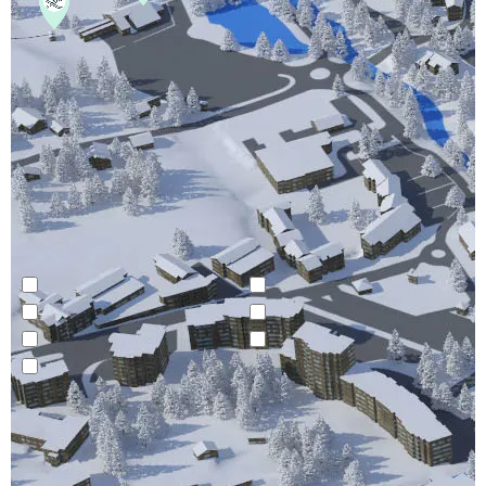
Résidence Club Le Serra Neva
Front de neige / départ ski
ESF cours de ski
Pharmacie
Supérette
Départ navette
Office de Tourisme