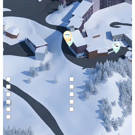
Village Club Altitude
Village Club Les Mélèzes
Front de neige / départ ski
ESF cours de ski
Office de Tourisme
Parking
Tabac / presse
Pharmacie
Supermarché
Club Piou Piou
Skiset